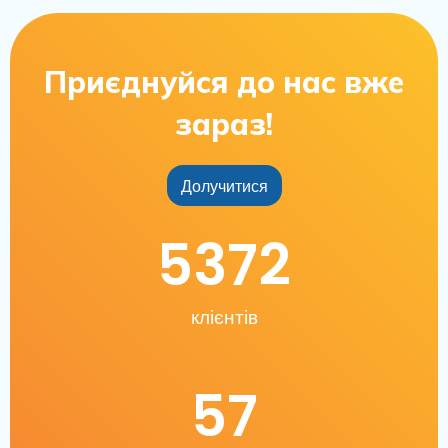
Приєднуйся до нас вже
зараз!
Долучитися
5372
клієнтів
57