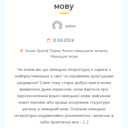
мову
admin
12.04.2024
Казки братів Грімм
,
Книги німецькою мовою
,
Німецька мова
Чи знали ви, що німецька література є однією з
найпрестижніших у світі та справжнім культурним
шедевром? Саме тому стара добра книга може
виявитися дуже корисною, коли йдеться про
вдосконалення вашої німецької мови, вивчення
нової лексики або краще розуміння структури
речень у німецькій мові. Оскільки німецька
література надзвичайно різноманітна і включає в
себе практично все – […]