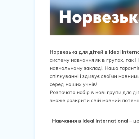
Норвезька для дітей в Ideal Intern
систему навчання як в групах, так 
навчальному закладі. Наша гаранті
спілкуванні і здивує своїми мовним
серед наших учнів!
Розпочато набір в нові групи для д
зможе розкрити свій мовний потенц
Навчання в Ideal International
– це