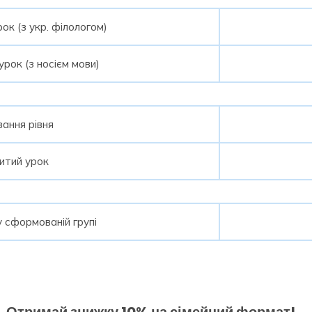
ок (з укр. філологом)
урок (з носієм мови)
ання рівня
итий урок
 сформованій групі