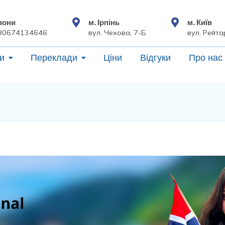
вони
м. Ірпінь
м. Київ
80674134646
вул. Чехова, 7-Б
вул. Рейта
и
Переклади
Ціни
Відгуки
Про нас