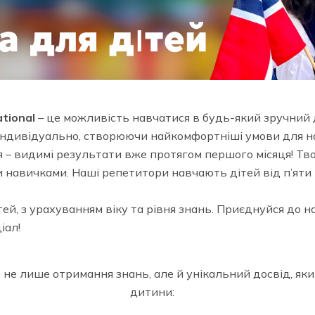
ational
– це можливість навчатися в будь-який зручний 
і індивідуально, створюючи найкомфортніші умови для н
я – видимі результати вже протягом першого місяця! Тв
и навичками. Наші репетитори навчають дітей від п’яти р
ітей, з урахуванням віку та рівня знань. Приєднуйся до 
іал!
 не лише отримання знань, але й унікальний досвід, яки
дитини: