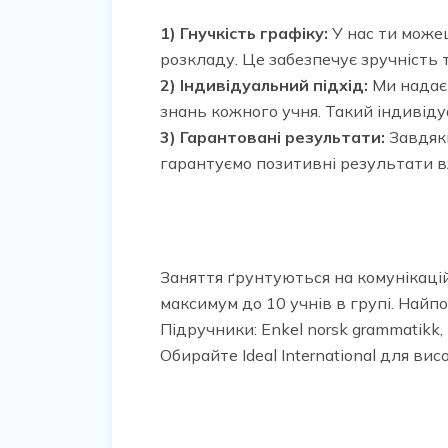
1) Гнучкість графіку:
У нас ти може
розкладу. Це забезпечує зручність 
2) Індивідуальний підхід:
Ми надаєм
знань кожного учня. Такий індивід
3) Гарантовані результати:
Завдяк
гарантуємо позитивні результати вж
Заняття ґрунтуються на комунікаці
максимум до 10 учнів в групі. Найпо
Підручники: Enkel norsk grammatikk, N
Обирайте Ideal International для ви