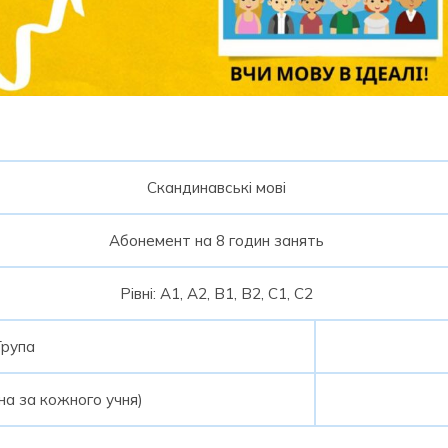
Скандинавські мові
Абонемент на 8 годин занять
Рівні: А1, А2, В1, В2, С1, С2
Група
іна за кожного учня)