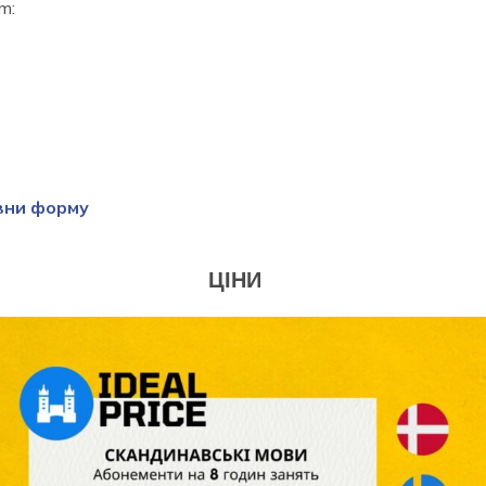
m:
вни форму
ЦІНИ