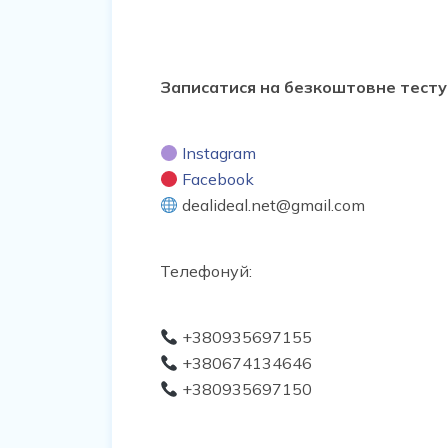
Записатися на безкоштовне тестува
Instagram
Facebook
dealideal.net@gmail.com
Телефонуй:
+380935697155
+380674134646
+380935697150