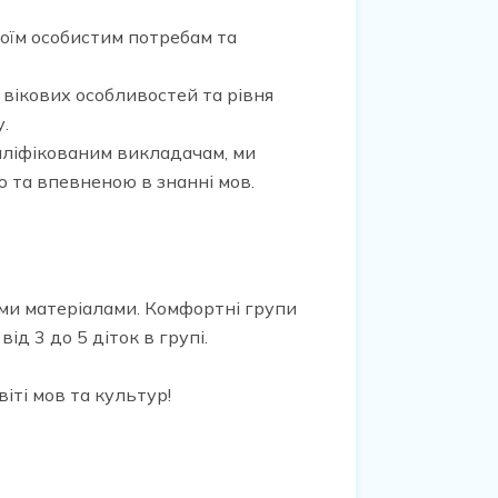
оїм особистим потребам та
 вікових особливостей та рівня
.
ліфікованим викладачам, ми
ю та впевненою в знанні мов.
ими матеріалами. Комфортні групи
д 3 до 5 діток в групі.
іті мов та культур!