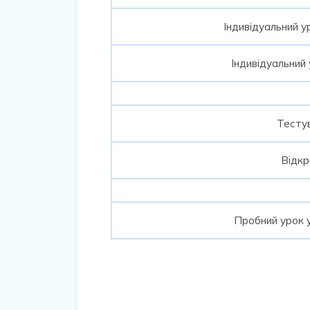
Індивідуальний ур
Індивідуальний 
Тестув
Відкр
Пробний урок у