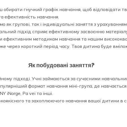
ш обирати гнучкий графік навчання, щоб відповідати тв
та ефективність навчання.
о як групові, так і індивідуальні заняття з урахуванням
уальний підхід сприяє ефективному засвоєнню матеріалу
и ефективним методикам навчання та нашим висококва
е через короткий період часу. Твоя дитина буде вміло
Як побудовані заняття?
йному підході. Учні займаються за сучасними навчальн
пулярніший формат навчання міні-група, де навчається ві
Y iNorge, Pa vei та інші.
сокоякісного та захоплюючого навчання вашої дитини в св