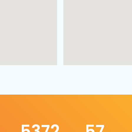
5372
57