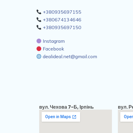
+380935697155
+380674134646
+380935697150
Instagram
Facebook
dealideal.net@gmail.com
вул. Чехова 7-Б, Ірпінь
вул. 