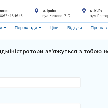
вони
м. Ірпінь
м. Київ
80674134646
вул. Чехова, 7-Б
вул. Рейта
и
Переклади
Ціни
Відгуки
Про нас
адміністратори зв’яжуться з тобою 