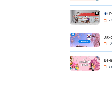
Р
2
Зах
1
День
2