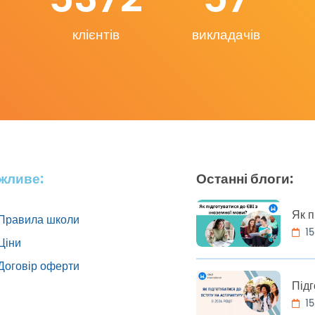
клієнтів
викладачів
жливе:
Останні блоги:
Як п
Правила школи
15
Ціни
Договір оферти
Підг
15