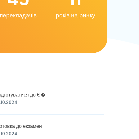
перекладачів
років на ринку
ідготуватися до Є�
.10.2024
отовка до екзамен
.10.2024