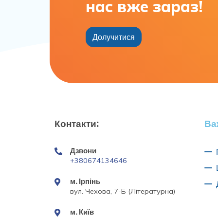
нас вже зараз!
Долучитися
Контакти:
Ва
Дзвони
+380674134646
м. Ірпінь
вул. Чехова, 7-Б (Літературна)
м. Київ