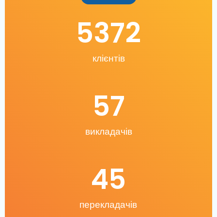
5372
клієнтів
57
викладачів
45
перекладачів