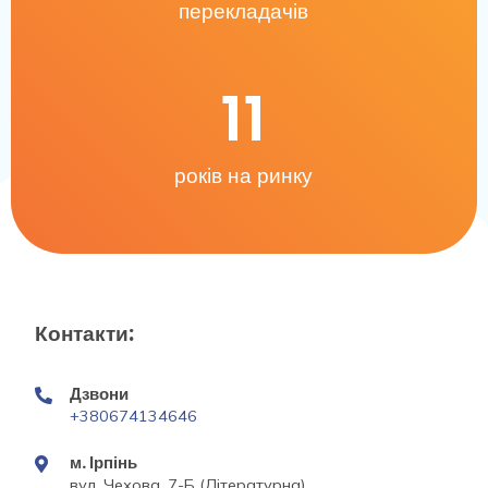
перекладачів
11
років на ринку
Контакти:
Дзвони
+380674134646
м. Ірпінь
вул. Чехова, 7-Б (Літературна)