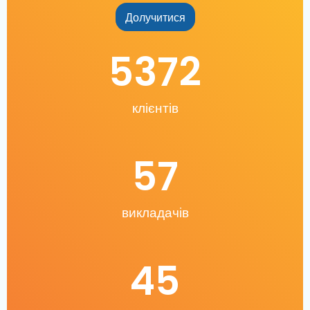
Долучитися
5372
клієнтів
57
викладачів
45