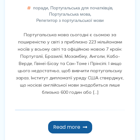
поради
,
Португальська для початківців
,
Португальська мова
,
Репетитор з португальської мови
Португальська мова сьогодні є сьомою за
поширеністю у світі з приблизно 223 мільйонами
носіїв у всьому світі та офіційною мовою 7 країн:
Португалії, Бразилії, Мозамбіку, Анголи, Кабо-
Верде, Гвінеї-Бісау та Сан-Томе і Прінсіпі. І якщо
цього недостатньо, щоб вивчити португальську
зараз, Інститут дипломатії уряду США стверджує,
що носієві англійської мови знадобиться лише
близько 600 годин або […]
Read more