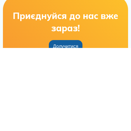
Приєднуйся до нас вже
зараз!
Долучитися
5372
клієнтів
57
викладачів