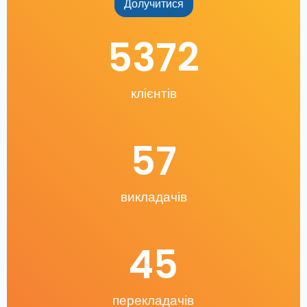
Долучитися
5372
клієнтів
57
викладачів
45
перекладачів