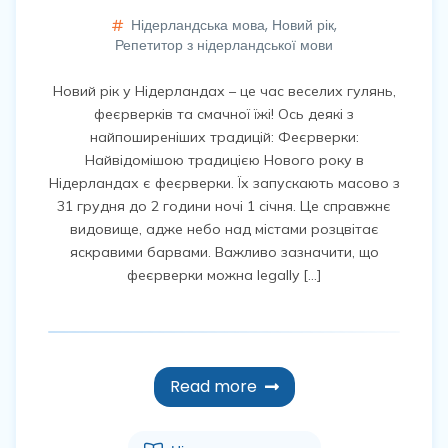
Нідерландська мова
,
Новий рік
,
Репетитор з нідерландської мови
Новий рік у Нідерландах – це час веселих гулянь,
феєрверків та смачної їжі! Ось деякі з
найпоширеніших традицій: Феєрверки:
Найвідомішою традицією Нового року в
Нідерландах є феєрверки. Їх запускають масово з
31 грудня до 2 години ночі 1 січня. Це справжнє
видовище, адже небо над містами розцвітає
яскравими барвами. Важливо зазначити, що
феєрверки можна legally […]
Read more