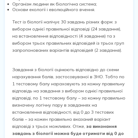
Організм людини як біологічна система;
Основи екології і еволюційного вчення.
Тест із біології налічує
30
завдань різних форм
: з
вибором однієї правильної відповіді (24 завдання),
на встановлення відповідності (4 завдання) та з
вибором трьох правильних відповідей із трьох груп
запропонованих варіантів відповідей (2 завдання).
Завдання з біології оцінюють відповідно до схеми
нарахування балів, застосовуваної в ЗНО. Тобто по
1 тестовому балу нараховують за кожну правильну
відповідь на завдання з вибором однієї правильної
відповіді, по 1 тестовому балу – за кожну правильно
визначену логічну пару в завданнях на
встановлення відповідності, від 0 до 3 тестових
балів – за кожен правильно вказаний варіант
відповіді з трьох можливих. Отже,
за виконання
завдань з біології можна буде отримати від 0 до