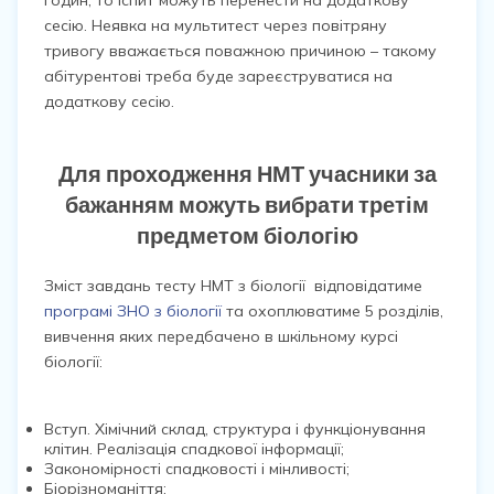
годин, то іспит можуть перенести на додаткову
сесію. Неявка на мультитест через повітряну
тривогу вважається поважною причиною – такому
абітурентові треба буде зареєструватися на
додаткову сесію.
Для проходження НМТ учасники за
бажанням можуть вибрати третім
предметом біологію
Зміст завдань тесту НМТ з біології відповідатиме
програмі ЗНО з біології
та охоплюватиме 5 розділів,
вивчення яких передбачено в шкільному курсі
біології:
Вступ. Хімічний склад, структура і функціонування
клітин. Реалізація спадкової інформації;
Закономірності спадковості і мінливості;
Біорізноманіття;