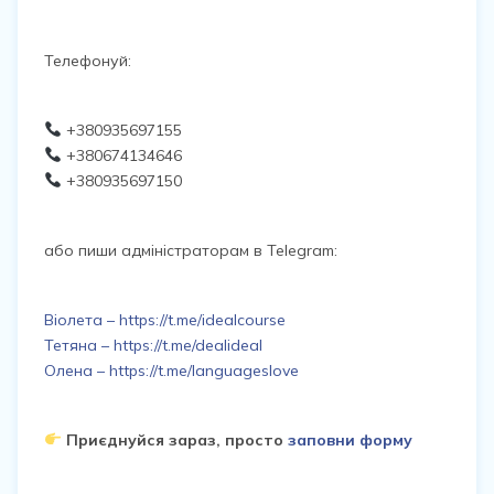
Телефонуй:
+380935697155
+380674134646
+380935697150
або пиши адміністраторам в Telegram:
Віолета – https://t.me/idealcourse
Тетяна – https://t.me/dealideal
Олена – https://t.me/languageslove
Приєднуйся зараз, просто
заповни форму