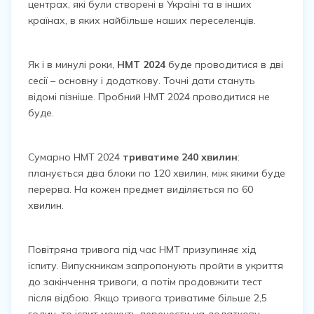
центрах, які були створені в Україні та в інших
країнах, в яких найбільше наших переселенців.
Як і в минулі роки,
НМТ 2024
буде проводитися в дві
сесії – основну і додаткову. Точні дати стануть
відомі пізніше. Пробний НМТ 2024 проводитися не
буде.
Сумарно НМТ 2024
триватиме 240 хвилин
:
планується два блоки по 120 хвилин, між якими буде
перерва. На кожен предмет виділяється по 60
хвилин.
Повітряна тривога під час НМТ призупиняє хід
іспиту. Випускникам запропонують пройти в укриття
до закінчення тривоги, а потім продовжити тест
після відбою. Якщо тривога триватиме більше 2,5