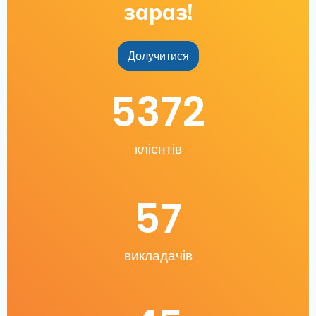
зараз!
Долучитися
5372
клієнтів
57
викладачів