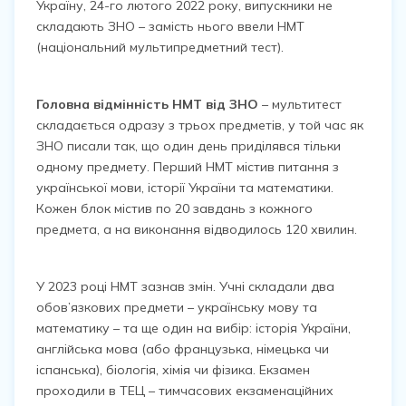
Україну, 24-го лютого 2022 року, випускники не
складають ЗНО – замість нього ввели НМТ
(національний мультипредметний тест).
Головна відмінність НМТ від ЗНО
– мультитест
складається одразу з трьох предметів, у той час як
ЗНО писали так, що один день приділявся тільки
одному предмету. Перший НМТ містив питання з
української мови, історії України та математики.
Кожен блок містив по 20 завдань з кожного
предмета, а на виконання відводилось 120 хвилин.
У 2023 році НМТ зазнав змін. Учні складали два
обов’язкових предмети – українську мову та
математику – та ще один на вибір: історія України,
англійська мова (або французька, німецька чи
іспанська), біологія, хімія чи фізика. Екзамен
проходили в ТЕЦ – тимчасових екзаменаційних