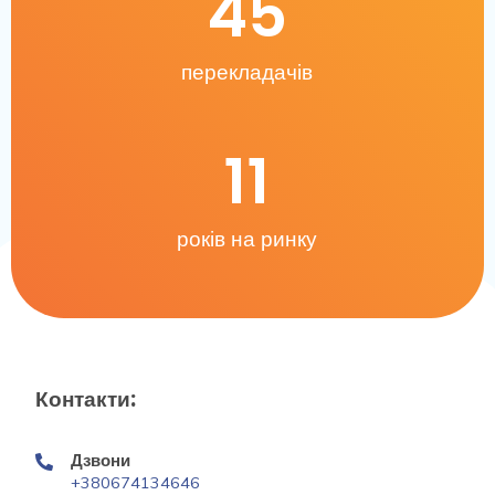
45
перекладачів
11
років на ринку
Контакти:
Дзвони
+380674134646