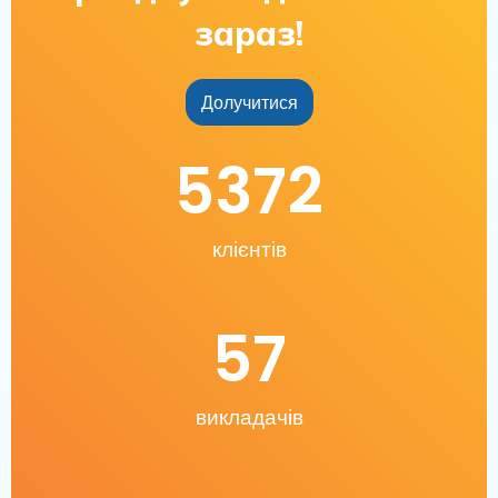
зараз!
Долучитися
5372
клієнтів
57
викладачів