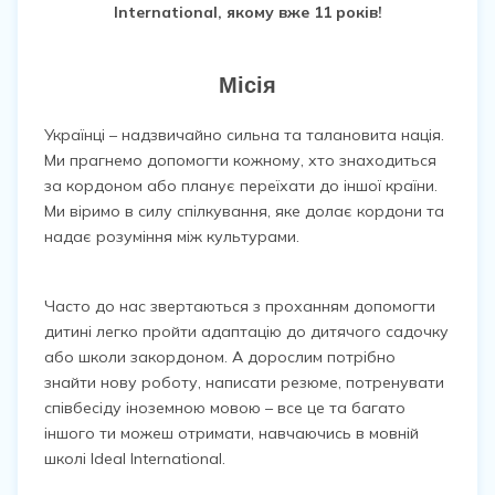
International, якому вже 11 років!
Місія
Українці – надзвичайно сильна та талановита нація.
Ми прагнемо допомогти кожному, хто знаходиться
за кордоном або планує переїхати до іншої країни.
Ми віримо в силу спілкування, яке долає кордони та
надає розуміння між культурами.
Часто до нас звертаються з проханням допомогти
дитині легко пройти адаптацію до дитячого садочку
або школи закордоном. А дорослим потрібно
знайти нову роботу, написати резюме, потренувати
співбесіду іноземною мовою – все це та багато
іншого ти можеш отримати, навчаючись в мовній
школі Ideal International.