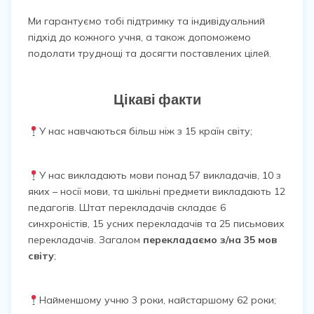
Ми гарантуємо тобі підтримку та індивідуальний
підхід до кожного учня, а також допоможемо
подолати труднощі та досягти поставлених цілей.
Цікаві факти
У нас навчаються більш ніж з 15 країн світу;
У нас викладають мови понад 57 викладачів, 10 з
яких – носії мови, та шкільні предмети викладають 12
педагогів. Штат перекладачів складає 6
синхроністів, 15 усних перекладачів та 25 письмових
перекладачів. Загалом
перекладаємо з/на 35 мов
світу
;
Найменшому учню 3 роки, найстаршому 62 роки;