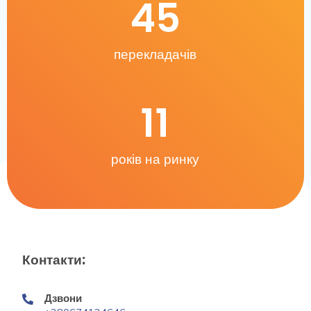
45
перекладачів
11
років на ринку
Контакти:
Дзвони