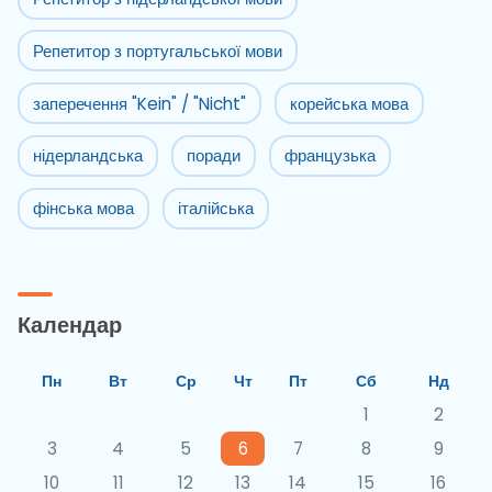
Репетитор з португальської мови
заперечення "Kein" / "Nicht"
корейська мова
нідерландська
поради
французька
фінська мова
італійська
Календар
Пн
Вт
Ср
Чт
Пт
Сб
Нд
1
2
3
4
5
6
7
8
9
10
11
12
13
14
15
16