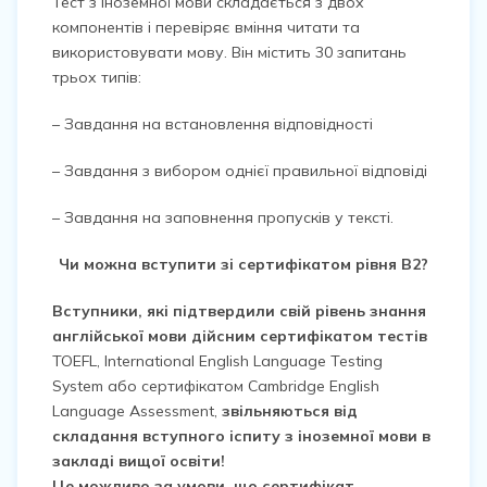
Тест з іноземної мови складається з двох
компонентів і перевіряє вміння читати та
використовувати мову. Він містить 30 запитань
трьох типів:
– Завдання на встановлення відповідності
– Завдання з вибором однієї правильної відповіді
– Завдання на заповнення пропусків у тексті.
Чи можна вступити зі сертифікатом рівня
B
2?
Вступники, які підтвердили свій рівень знання
англійської мови дійсним сертифікатом тестів
TOEFL, International English Language Testing
System або сертифікатом Cambridge English
Language Assessment,
звільняються від
складання вступного іспиту з іноземної мови в
закладі вищої освіти!
Це можливо за умови, що сертифікат