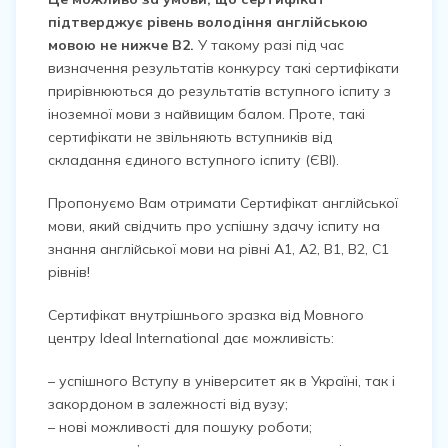
підтверджує рівень володіння англійською
мовою не нижче В2.
У такому разі під час
визначення результатів конкурсу такі сертифікати
прирівнюються до результатів вступного іспиту з
іноземної мови з найвищим балом. Проте, такі
сертифікати не звільняють вступників від
складання єдиного вступного іспиту (ЄВІ).
Пропонуємо Вам отримати Сертифікат англійської
мови, який свідчить про успішну здачу іспиту на
знання англійської мови на рівні А1, А2, В1, В2, С1
рівнів!
Сертифікат внутрішнього зразка від Мовного
центру Ideal International дає можливість:
– успішного Вступу в університет як в Україні, так і
закордоном в залежності від вузу;
– нові можливості для пошуку роботи;