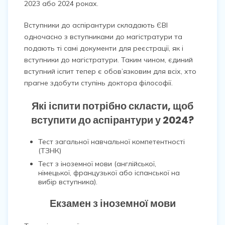
2023 або 2024 роках.
Вступники до аспірантури складають ЄВІ
одночасно з вступниками до магістратури та
подають ті самі документи для реєстрації, як і
вступники до магістратури. Таким чином, єдиний
вступний іспит тепер є обов’язковим для всіх, хто
прагне здобути ступінь доктора філософії.
Які іспити
потрібно
скласти, щоб
вступити до аспірантури у
2024?
Тест загальної навчальної компетентності
(ТЗНК)
Тест з іноземної мови (англійської,
німецької, французької або іспанської на
вибір вступника).
Екзамен з іноземної мови