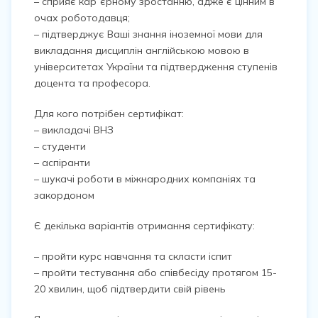
– сприяє карʼєрному зростанню, адже є цінним в
очах роботодавця;
– підтверджує Ваші знання іноземної мови для
викладання дисциплін англійською мовою в
університетах України та підтвердження ступенів
доцента та професора.
Для кого потрібен сертифікат:
– викладачі ВНЗ
– студенти
– аспіранти
– шукачі роботи в міжнародних компаніях та
закордоном
Є декілька варіантів отримання сертифікату:
– пройти курс навчання та скласти іспит
– пройти тестування або співбесіду протягом 15-
20 хвилин, щоб підтвердити свій рівень