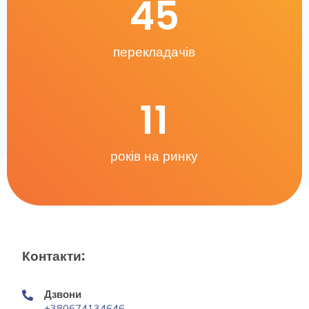
45
перекладачів
11
років на ринку
Контакти:
Дзвони
+380674134646