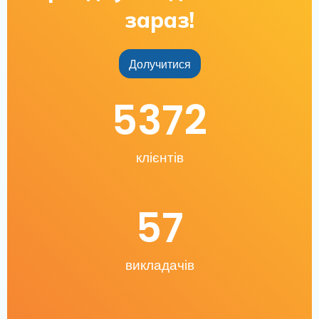
зараз!
Долучитися
5372
клієнтів
57
викладачів