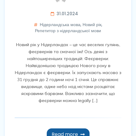
31.01.2024
Нідерландська мова
,
Новий рік
,
Репетитор з нідерландської мови
Новий рік у Нідерландах – це час веселих гулянь,
феєрверків та смачної їжі! Ось деякі з
найпоширеніших традицій: Феєрверки:
Найвідомішою традицією Нового року в
Нідерландах є феєрверки. Їх запускають масово з
31 грудня до 2 години ночі 1 січня. Це справжнє
видовище, адже небо над містами розцвітає
яскравими барвами. Важливо зазначити, що
феєрверки можна legally […]
Read more