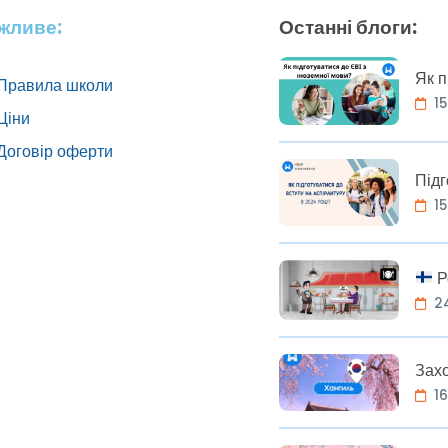
жливе:
Останні блоги:
Як п
Правила школи
15
Ціни
Договір оферти
Підг
15
Р
2
Зах
1