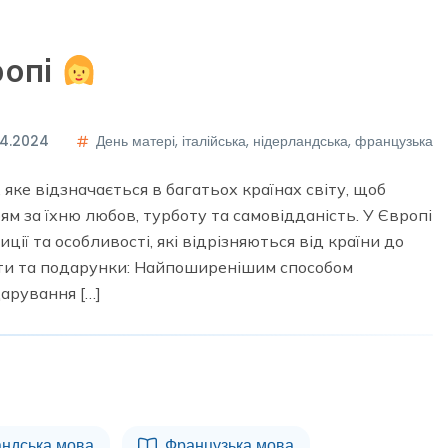
ропі
04.2024
День матері
,
італійська
,
нідерландська
,
французька
яке відзначається в багатьох країнах світу, щоб
м за їхню любов, турботу та самовідданість. У Європі
ції та особливості, які відрізняються від країни до
ти та подарунки: Найпоширенішим способом
дарування […]
андська мова
Французька мова