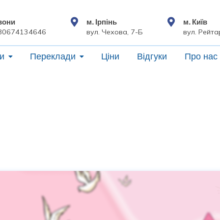
вони
м. Ірпінь
м. Київ
80674134646
вул. Чехова, 7-Б
вул. Рейта
и
Переклади
Ціни
Відгуки
Про нас