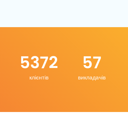
5372
57
клієнтів
викладачів