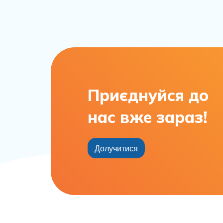
Приєднуйся до
нас вже зараз!
Долучитися