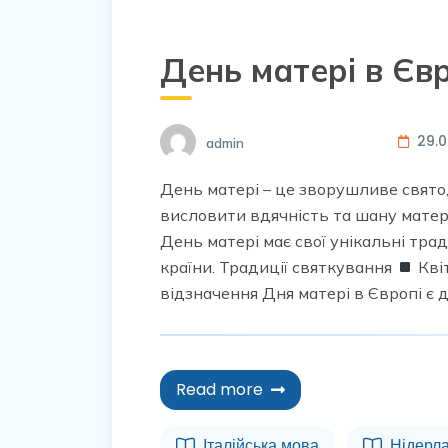
День матері в Єв
29.
admin
День матері – це зворушливе свято, 
висловити вдячність та шану матеря
День матері має свої унікальні тради
країни. Традиції святкування
Кві
відзначення Дня матері в Європі є 
Read more
Італійська мова
Нідерл