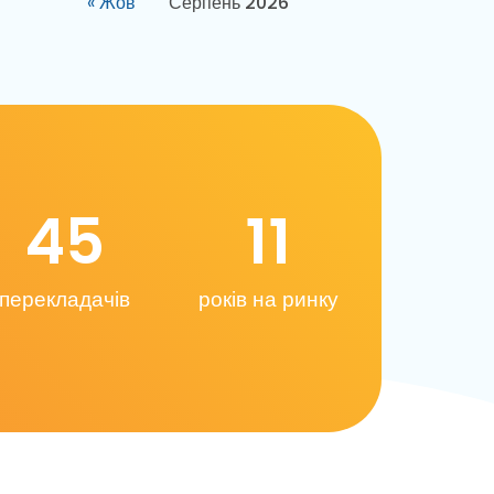
« Жов
Серпень 2026
45
11
перекладачів
років на ринку