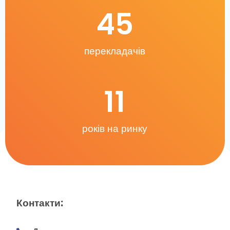
45
перекладачів
11
років на ринку
Контакти: