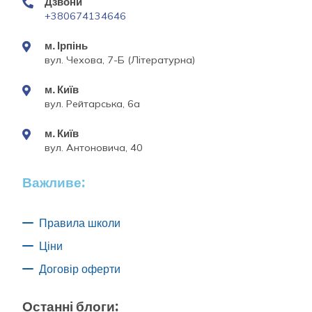
Дзвони
+380674134646
м. Ірпінь
вул. Чехова, 7-Б (Літературна)
м. Київ
вул. Рейтарська, 6а
м. Київ
вул. Антоновича, 40
Важливе:
Правила школи
Ціни
Договір оферти
Останні блоги: