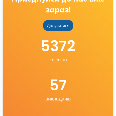
зараз!
Долучитися
5372
клієнтів
57
викладачів