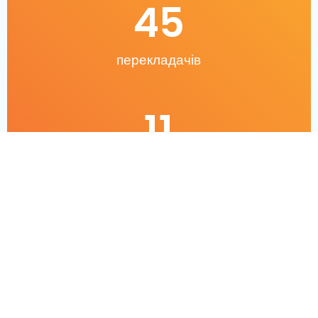
45
перекладачів
11
років на ринку
Контакти:
Дзвони