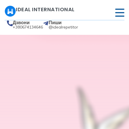
IDEAL INTERNATIONAL
Дзвони
Пиши
+380674134646
@idealrepetitor