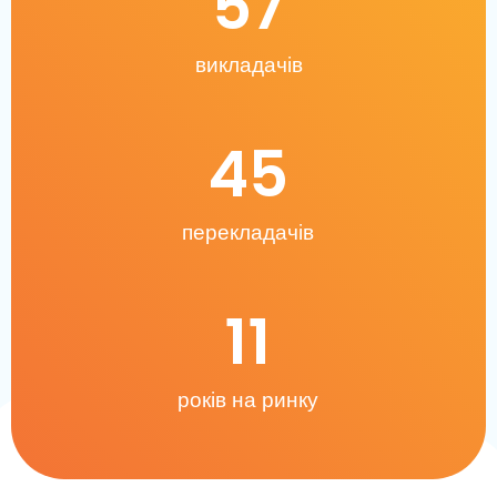
57
викладачів
45
перекладачів
11
років на ринку