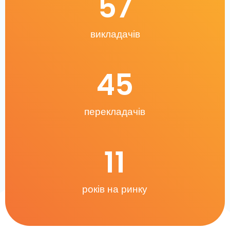
57
викладачів
45
перекладачів
11
років на ринку