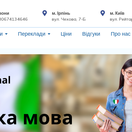
вони
м. Ірпінь
м. Київ
80674134646
вул. Чехова, 7-Б
вул. Рейта
и
Переклади
Ціни
Відгуки
Про нас