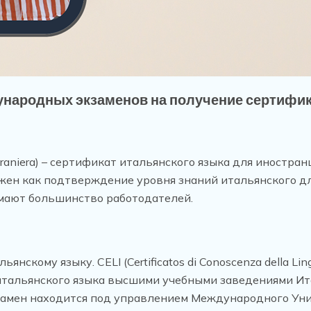
ародных экзаменов на получение сертификат
gua Straniera) – сертификат итальянского языка для иност
жен как подтверждение уровня знаний итальянского д
имают большинство работодателей.
кому языку. CELI (Certificatos di Conoscenza della Lingu
итальянского языка высшими учебными заведениями И
замен находится под управлением Международного Уни