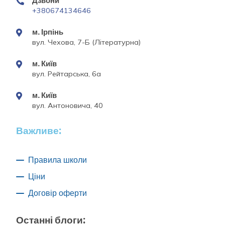
Дзвони
+380674134646
м. Ірпінь
вул. Чехова, 7-Б (Літературна)
м. Київ
вул. Рейтарська, 6а
м. Київ
вул. Антоновича, 40
Важливе:
Правила школи
Ціни
Договір оферти
Останні блоги: