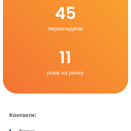
45
перекладачів
11
років на ринку
Контакти: