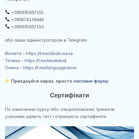
+380935697155
+380674134646
+380935697150
або пиши адміністраторам в Telegram:
Віолета – https://t.me/idealcourse
Тетяна – https://t.me/dealideal
Олена – https://t.me/languageslove
Приєднуйся зараз, просто
заповни форму
Сертифікати
По закінченню курсу або спеціалізованих тренінгів
учасники здають тест і отримують сертифікати: