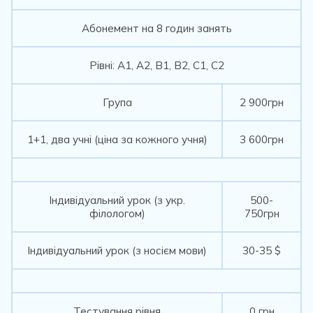
Абонемент на 8 годин занять
Рівні: А1, А2, В1, В2, С1, С2
Група
2 900грн
1+1, два учні (ціна за кожного учня)
3 600грн
Індивідуальний урок (з укр.
500-
філологом)
750грн
Індивідуальний урок (з носієм мови)
30-35 $
Тестування рівня
0 грн