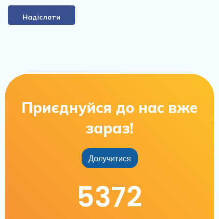
Надіслати
Приєднуйся до нас вже
зараз!
Долучитися
5372