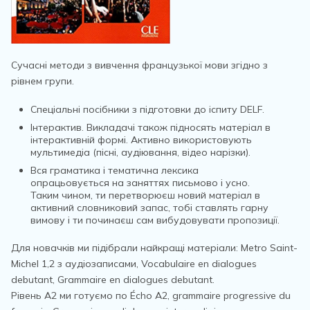
Сучасні методи з вивчення французької мови згідно з
рівнем групи.
Спеціальні посібники з підготовки до іспиту DELF.
Інтерактив. Викладачі також підносять матеріал в
інтерактивній формі. Активно використовують
мультимедіа (пісні, аудіювання, відео нарізки).
Вся граматика і тематична лексика
опрацьовується на заняттях письмово і усно.
Таким чином, ти перетворюєш новий матеріал в
активний словниковий запас, тобі ставлять гарну
вимову і ти починаєш сам вибудовувати пропозиції.
Для новачків ми підібрали найкращі матеріали:
Metro Saint-
Michel
1,2 з аудіозаписами,
Vocabulaire en dialogues
debutant, Grammaire en dialogues debutant.
Рівень А2 ми готуємо по Écho A2, grammaire progressive du