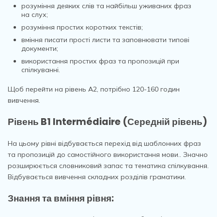
розуміння деяких слів та найбільш уживаних фраз
на слух;
розуміння простих коротких текстів;
вміння писати прості листи та заповнювати типові
документи;
використання простих фраз та пропозицій при
спілкуванні.
Щоб перейти на рівень А2, потрібно 120-160 годин
вивчення.
Рівень B1 Intermédiaire (Середній рівень)
На цьому рівні відбувається перехід від шаблонних фраз
та пропозицій до самостійного використання мови.. Значно
розширюється словниковий запас та тематика спілкування.
Відбувається вивчення складних розділів граматики.
Знання та вміння рівня: