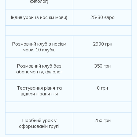
філолог)
Індив.урок (з носієм мови)
25-30 євро
Розмовний клуб з носієм
2900 грн
мови, 10 клубів
Розмовний клуб без
350 грн
абонементу, філолог
Тестування рівня та
0 грн
відкриті заняття
Пробний урок у
250 грн
сформованій групі