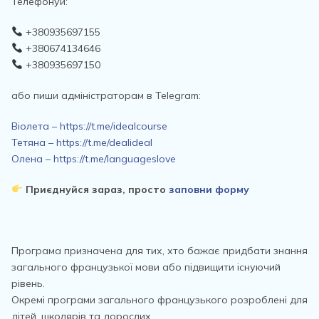
Телефонуй:
+380935697155
+380674134646
+380935697150
або пиши адміністраторам в Telegram:
Віолета – https://t.me/idealcourse
Тетяна – https://t.me/dealideal
Олена – https://t.me/languageslove
Приєднуйся зараз, просто
заповни форму
Програма призначена для тих, хто бажає придбати знання
загального французької мови або підвищити існуючий
рівень.
Окремі програми загального французького розроблені для
дітей, школярів та дорослих.