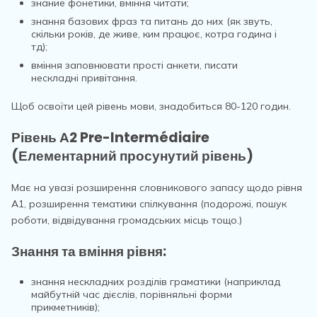
знание фонетики, вміння читати;
знання базових фраз та питань до них (як звуть,
скільки років, де живе, ким працює, котра година і
тд);
вміння заповнювати прості анкети, писати
нескладні привітання.
Щоб освоїти цей рівень мови, знадобиться 80-120 годин.
Рівень А2 Pre-Intermédiaire
(Елементарний просунутий рівень)
Має на увазі розширення словникового запасу щодо рівня
А1, розширення тематики спілкування (подорожі, пошук
роботи, відвідування громадських місць тощо.)
Знання та вміння рівня:
знання нескладних розділів граматики (наприклад
майбутній час дієслів, порівняльні форми
прикметників);