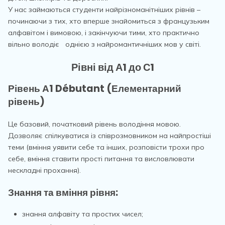
У нас займаються студенти найрізноманітніших рівнів –
починаючи з тих, хто вперше знайомиться з французьким
алфавітом і вимовою, і закінчуючи тими, хто практично
вільно володіє
однією з найромантичніших мов у світі.
Рівні від А1 до С1
Рівень А1 Débutant (Елементарний
рівень)
Це базовий, початковий рівень володіння мовою.
Дозволяє спілкуватися із співрозмовником на найпростіші
теми (вміння уявити себе та інших, розповісти трохи про
себе, вміння ставити прості питання та висловлювати
нескладні прохання).
Знання та вміння рівня:
знання алфавіту та простих чисел;