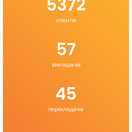
5372
клієнтів
57
викладачів
45
перекладачів