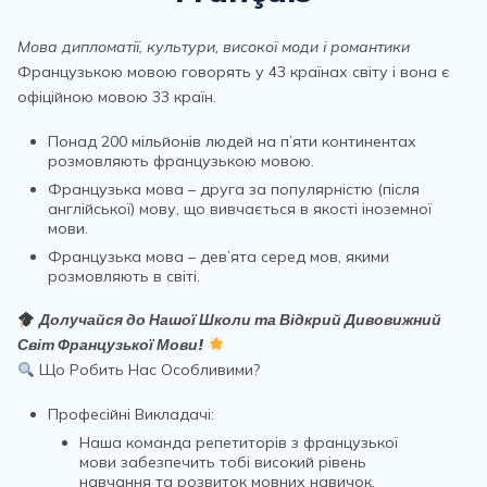
Мова дипломатії, культури, високої моди і романтики
Французькою мовою говорять у 43 країнах світу і вона є
офіційною мовою 33 країн.
Понад 200 мільйонів людей на п’яти континентах
розмовляють французькою мовою.
Французька мова – друга за популярністю (після
англійської) мову, що вивчається в якості іноземної
мови.
Французька мова – дев’ята серед мов, якими
розмовляють в світі.
Долучайся до Нашої Школи та Відкрий Дивовижний
Світ Французької Мови!
Що Робить Нас Особливими?
Професійні Викладачі:
Наша команда репетиторів з французької
мови забезпечить тобі високий рівень
навчання та розвиток мовних навичок.