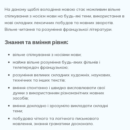
На даному щаблі володіння мовою стає можливим вільне
спілкування з носієм мови на будь-які теми, використання в
мові складних лексичних побудов та мовних зворотів.
Вільне читання та розуміння французької літератури.
Знання та вміння рівня:
вільне спілкування з носіями мови;
майже вільне розуміння будь-яких фільмів і
телепередач французькою;
розуміння великих складних художніх, наукових,
технічних та інших текстів;
вміння спонтанно і швидко висловлювати свої
думки з використанням різноманітних мовних
засобів;
вміння докладно і зрозуміло викладати складні
теми;
побудова чіткого та логічного письмового
мовлення, знання граматики досконало.