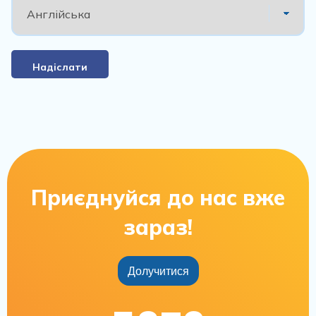
Надіслати
Приєднуйся до нас вже
зараз!
Долучитися