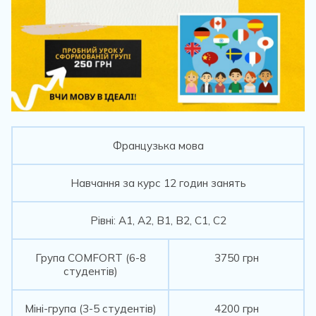
Французька мова
Навчання за курс 12 годин занять
Рівні: А1, А2, В1, В2, С1, С2
Група COMFORT (6-8
3750 грн
студентів)
Міні-група (3-5 студентів)
4200 грн