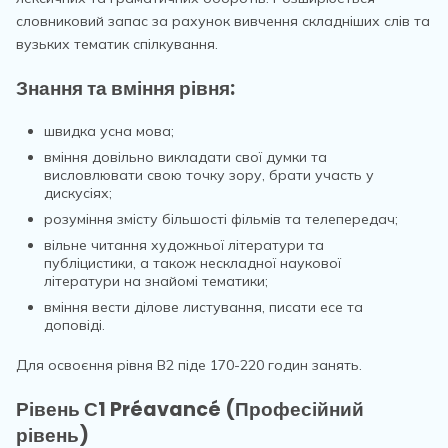
словниковий запас за рахунок вивчення складніших слів та
вузьких тематик спілкування.
Знання та вміння рівня:
швидка усна мова;
вміння довільно викладати свої думки та
висловлювати свою точку зору, брати участь у
дискусіях;
розуміння змісту більшості фільмів та телепередач;
вільне читання художньої літератури та
публіцистики, а також нескладної наукової
літератури на знайомі тематики;
вміння вести ділове листування, писати есе та
доповіді.
Для освоєння рівня В2 піде 170-220 годин занять.
Рівень С1 Préavancé (Професійний
рівень)