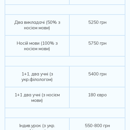
Два викладачі (50% з
5250 грн
носієм мови)
Носій мови (100% з
5750 грн
носієм мови)
1+1, два учні (з
5400 грн
укр.філологом)
1+1 два учні (з носієм
180 євро
мови)
Індив.урок (з укр.
550-800 грн