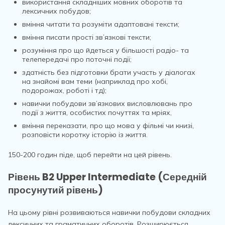
використання складніших мовних оборотів та
лексичних побудов;
вміння читати та розуміти адаптовані тексти;
вміння писати прості зв’язкові тексти;
розуміння про що йдеться у більшості радіо- та
телепередачі про поточні події;
здатність без підготовки брати участь у діалогах
на знайомі вам теми (наприклад про хобі,
подорожах, роботі і тд);
навички побудови зв’язкових висловлювань про
події з життя, особистих почуттях та мріях,
вміння переказати, про що мова у фільмі чи книзі,
розповісти коротку історію із життя.
150-200 годин піде, щоб перейти на цей рівень.
Рівень B2 Upper Intermediate (Середній
просунутий рівень)
На цьому рівні розвиваються навички побудови складних
лексичних та граматичних оборотів. Розширюється