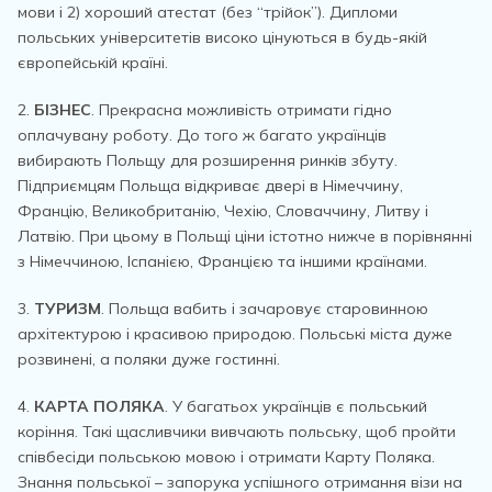
мови і 2) хороший атестат (без “трійок”). Дипломи
польських університетів високо цінуються в будь-якій
європейській країні.
2.
БІЗНЕС
. Прекрасна можливість отримати гідно
оплачувану роботу. До того ж багато українців
вибирають Польщу для розширення ринків збуту.
Підприємцям Польща відкриває двері в Німеччину,
Францію, Великобританію, Чехію, Словаччину, Литву і
Латвію. При цьому в Польщі ціни істотно нижче в порівнянні
з Німеччиною, Іспанією, Францією та іншими країнами.
3.
ТУРИЗМ
. Польща вабить і зачаровує старовинною
архітектурою і красивою природою. Польські міста дуже
розвинені, а поляки дуже гостинні.
4.
КАРТА ПОЛЯКА
. У багатьох українців є польський
коріння. Такі щасливчики вивчають польську, щоб пройти
співбесіди польською мовою і отримати Карту Поляка.
Знання польської – запорука успішного отримання візи на