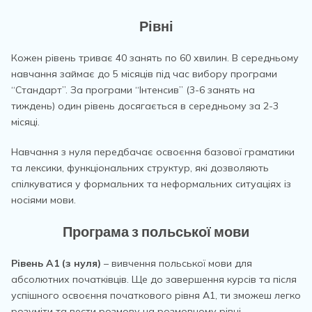
Рівні
Кожен рівень триває 40 занять по 60 хвилин. В середньому
навчання займає до 5 місяців під час вибору програми
“Стандарт”. За програми “Інтенсив” (3-6 занять на
тиждень) один рівень досягається в середньому за 2-3
місяці.
Навчання з нуля передбачає освоєння базової граматики
та лексики, функціональних структур, які дозволяють
спілкуватися у формальних та неформальних ситуаціях із
носіями мови.
Програма з польської мови
Рівень А1 (з нуля)
– вивчення польської мови для
абсолютних початківців. Ще до завершення курсів та після
успішного освоєння початкового рівня А1, ти зможеш легко
розуміти та вести розмову на розмовному рівні,