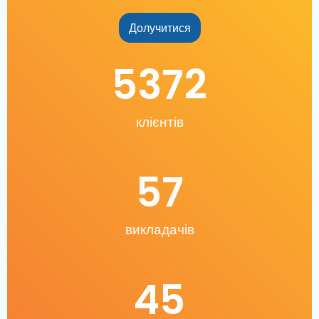
Долучитися
5372
клієнтів
57
викладачів
45