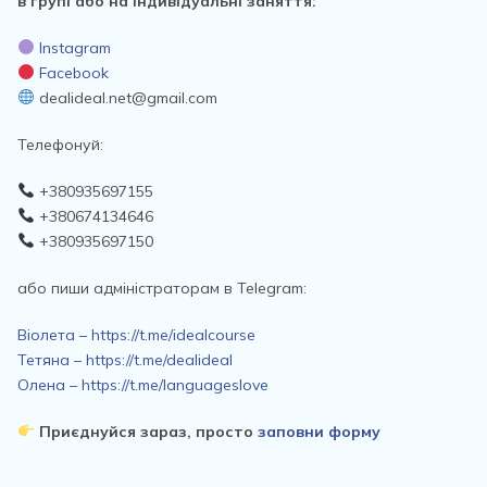
в групі або на індивідуальні заняття:
Instagram
Facebook
dealideal.net@gmail.com
Телефонуй:
+380935697155
+380674134646
+380935697150
або пиши адміністраторам в Telegram:
Віолета – https://t.me/idealcourse
Тетяна – https://t.me/dealideal
Олена – https://t.me/languageslove
Приєднуйся зараз, просто
заповни форму