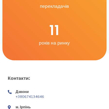
перекладачів
11
років на ринку
Контакти:
Дзвони
+380674134646
м. Ірпінь