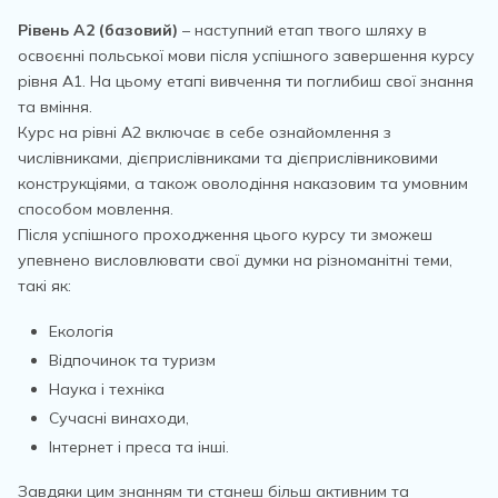
Рівень А2 (базовий)
– наступний етап твого шляху в
освоєнні польської мови після успішного завершення курсу
рівня А1. На цьому етапі вивчення ти поглибиш свої знання
та вміння.
Курс на рівні А2 включає в себе ознайомлення з
числівниками, дієприслівниками та дієприслівниковими
конструкціями, а також оволодіння наказовим та умовним
способом мовлення.
Після успішного проходження цього курсу ти зможеш
упевнено висловлювати свої думки на різноманітні теми,
такі як:
Екологія
Відпочинок та туризм
Наука і техніка
Сучасні винаходи,
Інтернет і преса та інші.
Завдяки цим знанням ти станеш більш активним та