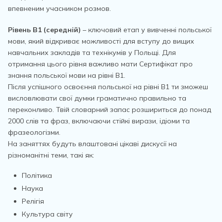
впевненим учасником розмов.
Рівень В1 (середній)
– ключовий етап у вивченні польської
мови, який відкриває можливості для вступу до вищих
навчальних закладів та технікумів у Польщі. Для
отримання цього рівня важливо мати Сертифікат про
знання польської мови на рівні В1.
Після успішного освоєння польської на рівні В1 ти зможеш
висловлювати свої думки граматично правильно та
переконливо. Твій словарний запас розшириться до понад
2000 слів та фраз, включаючи стійкі вирази, ідіоми та
фразеологізми.
На заняттях будуть влаштовані цікаві дискусії на
різноманітні теми, такі як:
Політика
Наука
Релігія
Культура світу