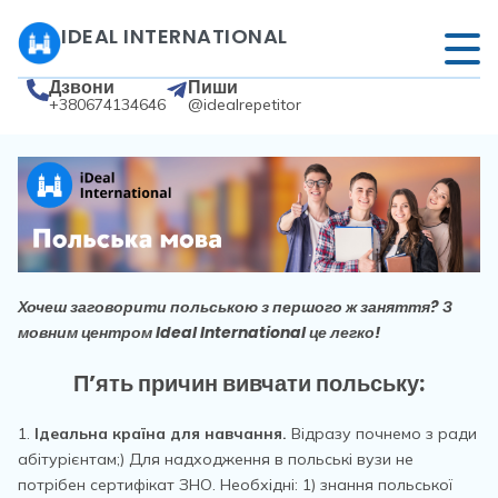
IDEAL INTERNATIONAL
Дзвони
Пиши
+380674134646
@idealrepetitor
Хочеш заговорити польською з першого ж заняття? З
мовним центром Ideal International це легко!
П’ять причин вивчати польську:
1.
Ідеальна країна для навчання.
Відразу почнемо з ради
абітурієнтам;) Для надходження в польські вузи не
потрібен сертифікат ЗНО. Необхідні: 1) знання польської