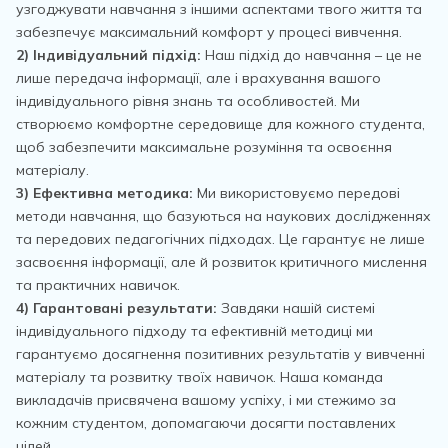
узгоджувати навчання з іншими аспектами твого життя та
забезпечує максимальний комфорт у процесі вивчення.
2) Індивідуальний підхід:
Наш підхід до навчання – це не
лише передача інформації, але і врахування вашого
індивідуального рівня знань та особливостей. Ми
створюємо комфортне середовище для кожного студента,
щоб забезпечити максимальне розуміння та освоєння
матеріалу.
3) Ефективна методика:
Ми використовуємо передові
методи навчання, що базуються на наукових дослідженнях
та передових педагогічних підходах. Це гарантує не лише
засвоєння інформації, але й розвиток критичного мислення
та практичних навичок.
4) Гарантовані результати:
Завдяки нашій системі
індивідуального підходу та ефективній методиці ми
гарантуємо досягнення позитивних результатів у вивченні
матеріалу та розвитку твоїх навичок. Наша команда
викладачів присвячена вашому успіху, і ми стежимо за
кожним студентом, допомагаючи досягти поставлених
цілей.