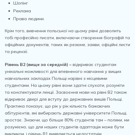
Шопінг
Реклама
Права людини.
Крім того, вивчення польської на цьому рівні дозволить
тобі професійно писати, включаючи створення біографій та
офіційних документів, таких як резюме, заяви, офіційні листи
та рецензії.
Рівень В2 (вище за середній) –
відкриває студентам
унікальні можливості для впевненого навчання у вищих
навчальних закладах Польщі нарівні з місцевими
студентами. На цьому рівні вони здатні слухати, розуміти
та конспектувати лекції. Засвоєння мови на рівні В2 також
відкриває двері для вступу до державних вишів Польщі.
Практика показує, що рік у рік кількість бажаючих
абітурієнтів, які вибирають державні університети Польщі,
зростає. Знаючи, що більше 80% студентів там – поляки, ми
розуміємо, що для наших студентів адаптація може бути
викликом, і рівень В1 виявляється недостатнім.