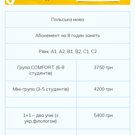
Польська мова
Абонемент на 8 годин занять
Рівні: А1, А2, В1, В2, С1, С2
Група COMFORT (6-8
3750 грн
студентів)
Міні-група (3-5 студентів)
4200 грн
1+1 – два учні (з
5400 грн
укр.філологом)